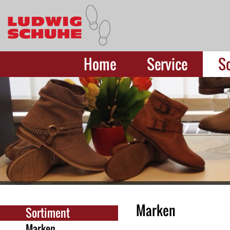
Home
Service
S
Marken
Sortiment
Marken